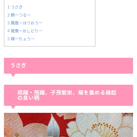
1
うさぎ
2
鶴ーつるー
3
鳳凰ーほうおうー
4
鴛鴦ーおしどりー
5
蝶ーちょうー
うさぎ
跳躍・飛躍、子孫繁栄、福を集める縁起
の良い柄