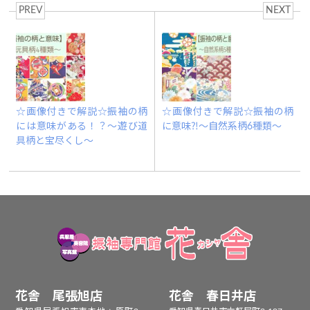
PREV
NEXT
☆画像付きで解説☆振袖の柄
☆画像付きで解説☆振袖の柄
には意味がある！？～遊び道
に意味⁈～自然系柄6種類～
具柄と宝尽くし～
花舎 尾張旭店
花舎 春日井店