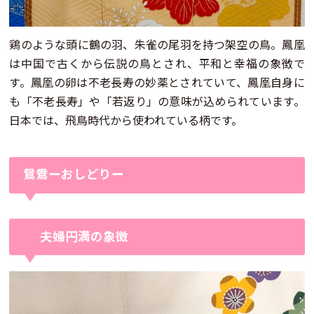
鶏のような頭に鶴の羽、朱雀の尾羽を持つ架空の鳥。鳳凰
は中国で古くから伝説の鳥とされ、平和と幸福の象徴で
す。鳳凰の卵は不老長寿の妙薬とされていて、鳳凰自身に
も「不老長寿」や「若返り」の意味が込められています。
日本では、飛鳥時代から使われている柄です。
鴛鴦ーおしどりー
夫婦円満の象徴