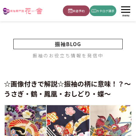
ホーム
ブログ
振袖選びのポイント
振袖の柄に意味！？～うさぎ・鶴・鳳凰・おしどり・蝶～
来店予約
カタログ請求
menu
振袖BLOG
振袖のお役立ち情報を発信中
☆画像付きで解説☆振袖の柄に意味！？～
うさぎ・鶴・鳳凰・おしどり・蝶～