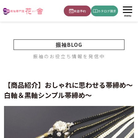
ホーム
ブログ
振袖の着こなし
【商品紹介】おしゃれに思わせる帯締め～白軸締め黒軸シンプル帯〆～
来店予約
カタログ請求
menu
振袖BLOG
振袖のお役立ち情報を発信中
【商品紹介】おしゃれに思わせる帯締め～
白軸＆黒軸シンプル帯締め～