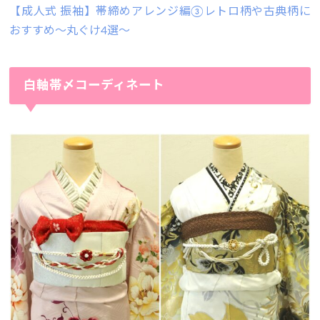
【成人式 振袖】帯締めアレンジ編③レトロ柄や古典柄に
おすすめ～丸ぐけ4選～
白軸帯〆コーディネート