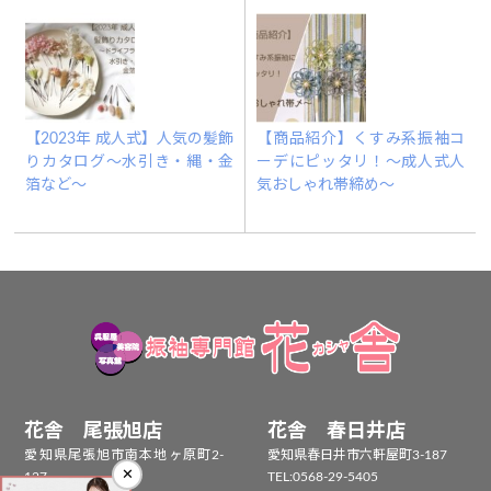
【2023年 成人式】人気の髪飾
【商品紹介】くすみ系振袖コ
りカタログ～水引き・縄・金
ーデにピッタリ！～成人式人
箔など～
気おしゃれ帯締め～
花舎 尾張旭店
花舎 春日井店
愛知県尾張旭市南本地ヶ原町2-
愛知県春日井市六軒屋町3-187
✕
127
TEL:
0568-29-5405