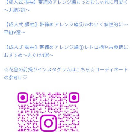
【成人式 振袖】帯締めアレンジ編もっとおしゃれに可愛く
～丸組7選～
【成人式 振袖】帯締めアレンジ編②かわいく個性的に～
平組9選～
【成人式 振袖】帯締めアレンジ編③レトロ柄や古典柄に
おすすめ～丸ぐけ4選～
☆花舎の前撮りインスタグラムはこちら☆コーディネート
の参考に♡