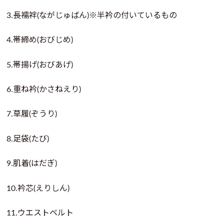
3.長襦袢(ながじゅばん)※半衿の付いているもの
4.帯締め(おびじめ)
5.帯揚げ(おびあげ)
6.重ね衿(かさねえり)
7.草履(ぞうり)
8.足袋(たび)
9.肌着(はだぎ)
10.衿芯(えりしん)
11.ウエストベルト