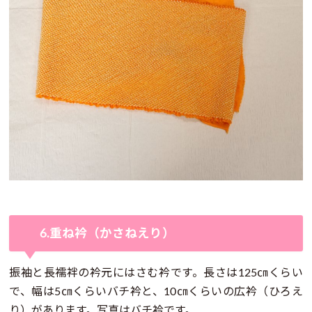
6.重ね衿（かさねえり）
振袖と長襦袢の衿元にはさむ衿です。長さは125㎝くらい
で、幅は5㎝くらいバチ衿と、10㎝くらいの広衿（ひろえ
り）があります。写真はバチ衿です。