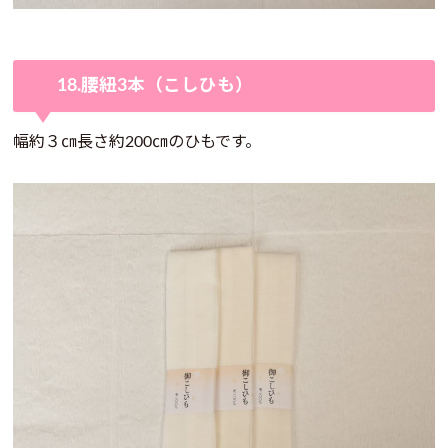
18.腰紐3本（こしひも）
幅約３㎝長さ約200㎝のひもです。