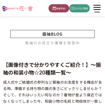
ホーム
ブログ
振袖の装飾品
【画像付きで分かりやすくご紹介！】～振袖の和装小物☆20種類一覧～
来店予約
カタログ請求
menu
振袖BLOG
振袖のお役立ち情報を発信中
【画像付きで分かりやすくご紹介！】～振
袖の和装小物☆20種類一覧～
成人式やご結婚式の参列など振袖のお支度をする機会があ
る時、準備する持ち物の数の多さにビックリしませんか？
そして、それはいったい何なのか？着物が昔より身近では
なくなってしまった今、和装小物の名前と物自体が一致し