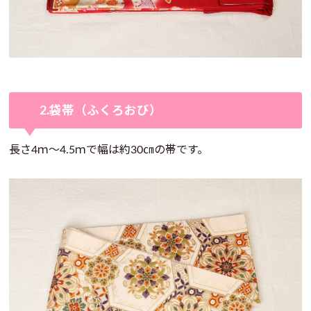
2.袋帯（ふくろおび）
長さ4ｍ～4.5ｍで幅は約30㎝の帯です。