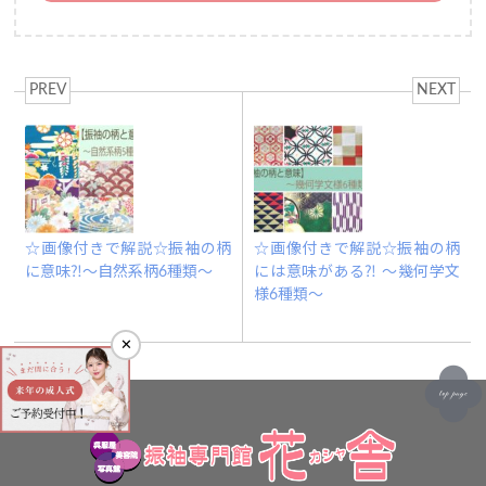
PREV
NEXT
☆画像付きで解説☆振袖の柄
☆画像付きで解説☆振袖の柄
に意味⁈～自然系柄6種類～
には意味がある⁈ ～幾何学文
様6種類～
✕