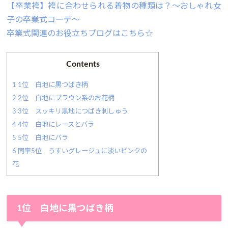
【卒業袴】袴に合わせられる着物の種類は？～おしゃれ女
子の卒業式コーデ～
卒業式関連のお役立ちブログはこちら☆
Contents
1
1位 白地に黒つばき柄
2
2位 白地にブラウン系のお花柄
3
3位 スッキリ黒地につばき刺しゅう
4
4位 白地にレースとバラ
5
5位 白地にバラ
6
同率5位 うすいグレージュに淡いピンクの
花
1位 白地に黒つばき柄