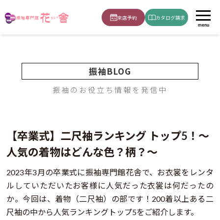
ホーム
ブログ
卒業式の袴
【2023年 卒業式】二尺袖ランキング！～人気の着物はどんな色？柄？～
来店予約
カタログ請求
menu
振袖BLOG
振袖のお役立ち情報を発信中
【卒業式】二尺袖ランキング トップ5！～
人気の着物はどんな色？柄？～
2023年3月の卒業式に振袖専門館花舎で、お衣裳をレンタ
ルしていただいたお客様に人気だった衣裳は何だったの
か。今回は、着物（二尺袖）の部です！200着以上ある二
尺袖の中から人気ランキングトップ5をご紹介します。