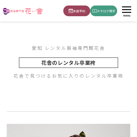
Sweet
2023-JAPAN STYLE-JN36
ホーム
小学生袴女の子
来店予約
カタログ請求
menu
愛知 レンタル振袖専門館花舎
花舎のレンタル卒業袴
花舎で見つけるお気に入りのレンタル卒業袴