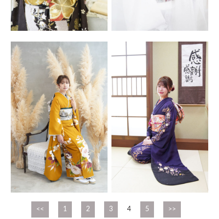
<<
1
2
3
4
5
>>