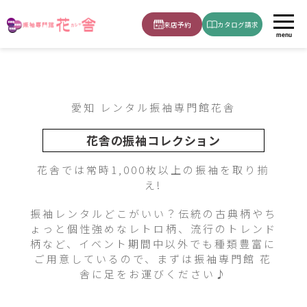
2024-edel-501
ホーム
振袖
白・グレー
来店予約
カタログ請求
menu
愛知 レンタル振袖専門館花舎
花舎の振袖コレクション
花舎では常時1,000枚以上の振袖を取り揃
え!
振袖レンタルどこがいい？伝統の古典柄やち
ょっと個性強めなレトロ柄、流行のトレンド
柄など、イベント期間中以外でも種類豊富に
ご用意しているので、まずは振袖専門館 花
舎に足をお運びください♪