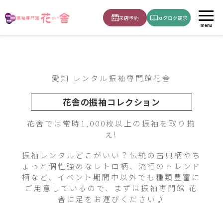
2025-coffret-508
ホーム
振袖
青・むらさき
来店予約
カタログ請求
menu
愛知 レンタル振袖専門館花舎
花舎の振袖コレクション
花舎では常時1,000枚以上の振袖を取り揃
え!
振袖レンタルどこがいい？伝統の古典柄やち
ょっと個性強めなレトロ柄、流行のトレンド
柄など、イベント期間中以外でも種類豊富に
ご用意しているので、まずは振袖専門館 花
舎に足をお運びください♪