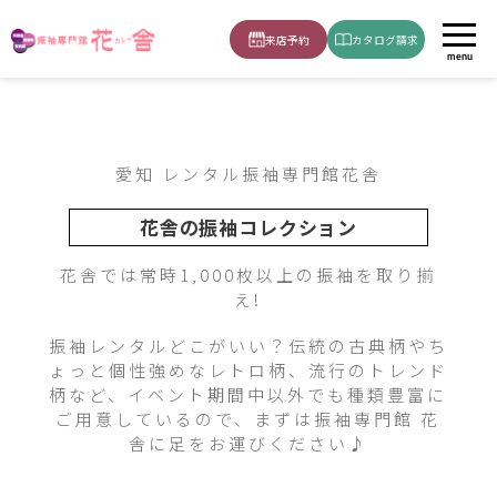
2024-ai-21
ホーム
振袖
白・グレー
来店予約
カタログ請求
menu
愛知 レンタル振袖専門館花舎
花舎の振袖コレクション
花舎では常時1,000枚以上の振袖を取り揃
え!
振袖レンタルどこがいい？伝統の古典柄やち
ょっと個性強めなレトロ柄、流行のトレンド
柄など、イベント期間中以外でも種類豊富に
ご用意しているので、まずは振袖専門館 花
舎に足をお運びください♪