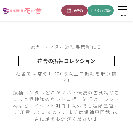
2023-milkygirl-104
ホーム
振袖
白・グレー
来店予約
カタログ請求
menu
愛知 レンタル振袖専門館花舎
花舎の振袖コレクション
花舎では常時1,000枚以上の振袖を取り揃
え!
振袖レンタルどこがいい？伝統の古典柄やち
ょっと個性強めなレトロ柄、流行のトレンド
柄など、イベント期間中以外でも種類豊富に
ご用意しているので、まずは振袖専門館 花
舎に足をお運びください♪