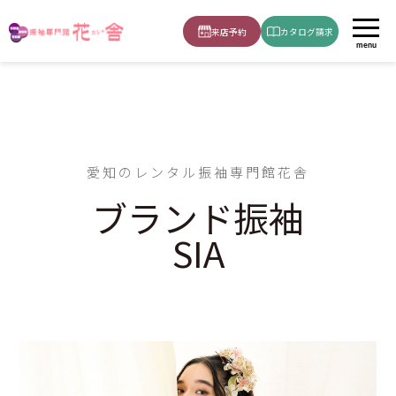
ホーム
ブランド振袖_SIA
来店予約
カタログ請求
menu
愛知のレンタル振袖専門館花舎
ブランド振袖
SIA