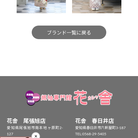
ブランド一覧に戻る
花舎 尾張旭店
花舎 春日井店
愛知県尾張旭市南本地ヶ原町2-
愛知県春日井市六軒屋町3-187
127
TEL:
0568-29-5405
✕