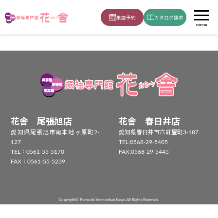
ホーム
小学生袴男の子
男性袴-着物HM-K129/袴HM-H158
来店予約
カタログ請求
menu
花舎 尾張旭店
花舎 春日井店
愛知県尾張旭市南本地ヶ原町2-
愛知県春日井市六軒屋町3-187
127
TEL:
0568-29-5405
TEL：
0561-55-5170
FAX:0568-29-5445
FAX：0561-55-5239
Copyright© Furisode Senmonkan Kasya All Rights Reserved.